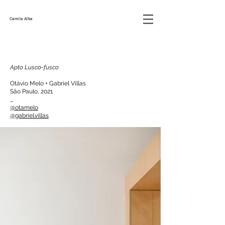
Camila Alba
Apto Lusco-fusco
Otávio Melo + Gabriel Villas
São Paulo, 2021
_
@otamelo
@gabriel.villas
@