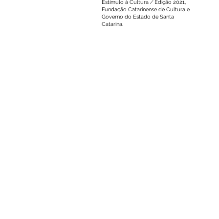
Estímulo à Cultura ∕ Edição 2021,
Fundação Catarine
nse de Cultura e
Governo do Estado de Santa
Catarina.