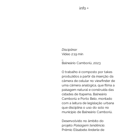
info +
Disciplinar
Video 2:19 min
_
Balneário Camboriú, 2023
O trabalho é composto por takes
produzidos a partir da inserção da
câmera de celular no viewfinder de
uma câmera analógica, que filma a
paisagem natural e construída das
cidades de Itapema, Balneário
Camboriú e Porto Belo, montado
com a leitura de legislação urbana
que disciplina o uso do solo no
municipio de Balneário Camboriú.
Desenvolvido no âmbito do
projeto
Paisagem tendência
.
Prêmio Elisabete Anderle de